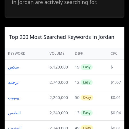
in Jordan are actively searching for.
Top 200 Most Searched Keywords in Jordan
KEYWORD
VOLUME
DIFF.
CPC
سكس
6,120,000
19
$
Easy
ترجمة
2,740,000
12
$1.07
Easy
يوتيوب
2,240,000
50
$0.01
Okay
الطقس
2,240,000
13
$0.04
Easy
اليوتيوب
2,240,000
49
$0.01
Okay