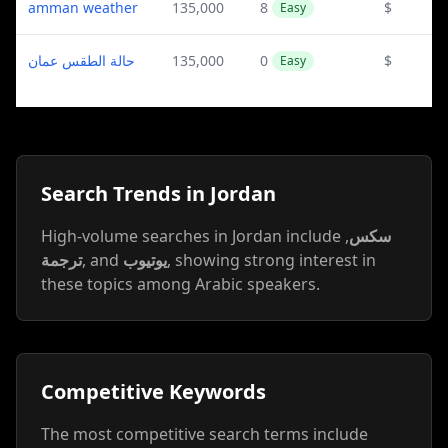
amman weather
135,000
8
$
Easy
حالة الطقس عمان
135,000
0
$
Easy
Search Trends in Jordan
High-volume searches in Jordan include
,
سكس
ترجمة
, and
يوتيوب
, showing strong interest in
these topics among Arabic speakers.
Competitive Keywords
The most competitive search terms include